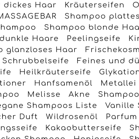
r dickes Haar
Kräuterseifen
O
MASSAGEBAR
Shampoo platte
 Shampoo
Shampoo blonde Haa
dunkle Haare
Peelingseife
Ki
 glanzloses Haar
Frischekosm
Schrubbelseife
Feines und d
ife
Heilkräuterseife
Glykatio
tioner
Hanfsamenöl
Metallei
mpoo
Melisse
Akne
Shampoo
egane Shampoos Liste
Vanille 
cher Duft
Wildrosenöl
Parfum
ingsseife
Kakaobutterseife
S