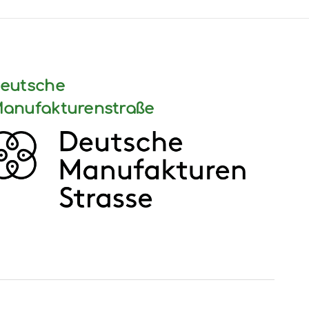
eutsche
anufakturenstraße