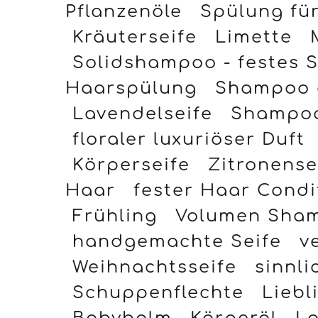
Pflanzenöle
Spülung fü
Kräuterseife
Limette
Solidshampoo - festes
Haarspülung
Shampoo 
Lavendelseife
Shampoo
floraler luxuriöser Duft
Körperseife
Zitronense
Haar
fester Haar Condi
Frühling
Volumen Sha
handgemachte Seife
v
Weihnachtsseife
sinnli
Schuppenflechte
Liebl