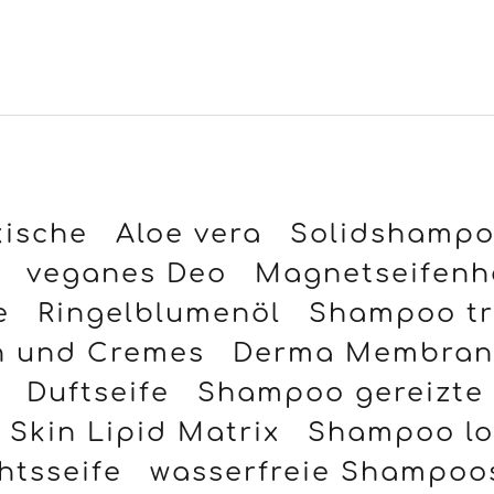
ische
Aloe vera
Solidshampoo
veganes Deo
Magnetseifenh
e
Ringelblumenöl
Shampoo tr
n und Cremes
Derma Membran 
Duftseife
Shampoo gereizte
Skin Lipid Matrix
Shampoo lo
htsseife
wasserfreie Shampoo