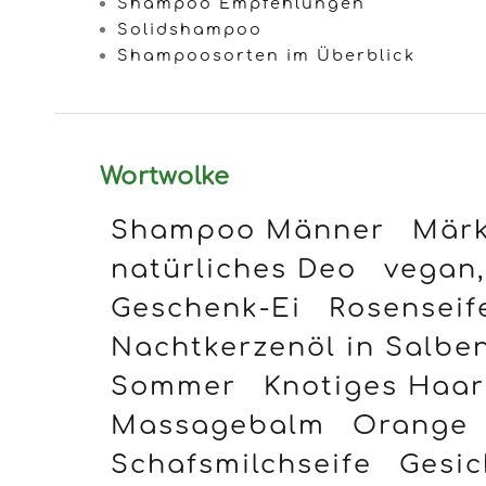
Shampoo Empfehlungen
Solidshampoo
Shampoosorten im Überblick
Wortwolke
Shampoo Männer
Märk
natürliches Deo
vegan,
Geschenk-Ei
Rosenseif
Nachtkerzenöl in Salbe
Sommer
Knotiges Haar
Massagebalm
Orange
Schafsmilchseife
Gesic