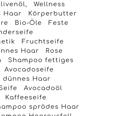
livenöl,
Wellness
s Haar
Körperbutter
re
Bio-Öle
Feste
nderseife
etik
Fruchtseife
ünnes Haar
Rose
n
Shampoo fettiges
Avocadoseife
 dünnes Haar
Seife
Avocadoöl
Kaffeeseife
hampoo sprödes Haar