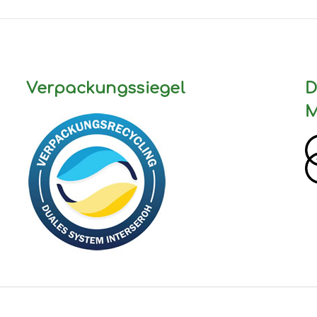
Verpackungssiegel
D
M