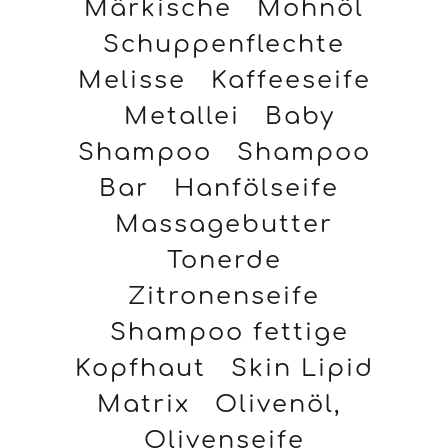
Märkische
Mohnöl
Schuppenflechte
Melisse
Kaffeeseife
Metallei
Baby
Shampoo
Shampoo
Bar
Hanfölseife
Massagebutter
Tonerde
Zitronenseife
Shampoo fettige
Kopfhaut
Skin Lipid
Matrix
Olivenöl,
Olivenseife