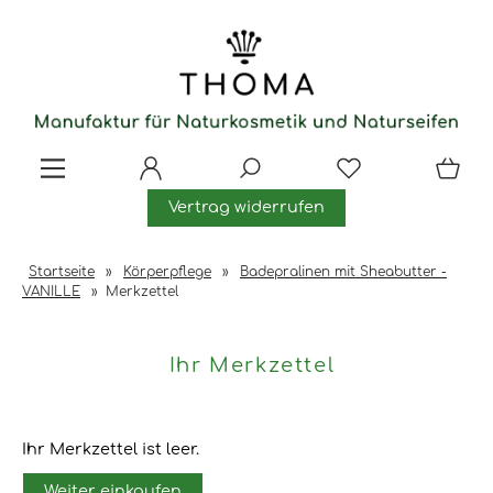
Vertrag widerrufen
Startseite
»
Körperpflege
»
Badepralinen mit Sheabutter -
VANILLE
»
Merkzettel
Ihr Merkzettel
Ihr Merkzettel ist leer.
Weiter einkaufen