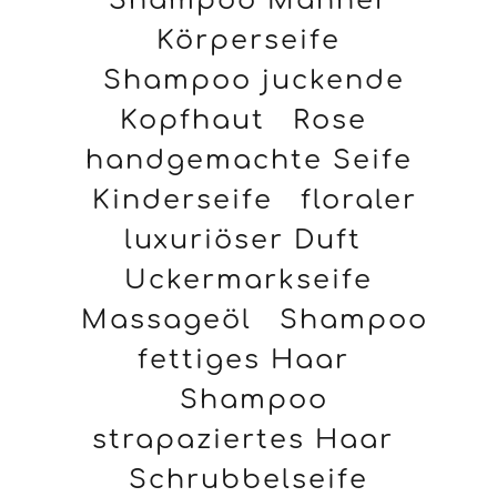
Shampoo Männer
Körperseife
Shampoo juckende
Kopfhaut
Rose
handgemachte Seife
Kinderseife
floraler
luxuriöser Duft
Uckermarkseife
Massageöl
Shampoo
fettiges Haar
Shampoo
strapaziertes Haar
Schrubbelseife