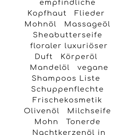
empfindliche
Kopfhaut
Flieder
Mohnöl
Massageöl
Sheabutterseife
floraler luxuriöser
Duft
Körperöl
Mandelöl
vegane
Shampoos Liste
Schuppenflechte
Frischekosmetik
Olivenöl
Milchseife
Mohn
Tonerde
Nachtkerzenöl in