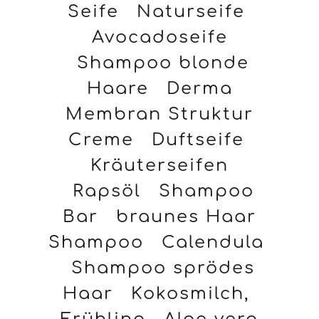
Seife
Naturseife
Avocadoseife
Shampoo blonde
Haare
Derma
Membran Struktur
Creme
Duftseife
Kräuterseifen
Rapsöl
Shampoo
Bar
braunes Haar
Shampoo
Calendula
Shampoo sprödes
Haar
Kokosmilch,