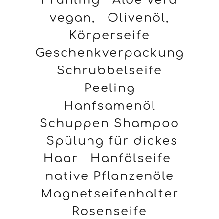
Frühling
Aloe vera
vegan,
Olivenöl,
Körperseife
Geschenkverpackung
Schrubbelseife
Peeling
Hanfsamenöl
Schuppen Shampoo
Spülung für dickes
Haar
Hanfölseife
native Pflanzenöle
Magnetseifenhalter
Rosenseife