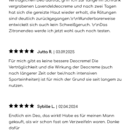
verträglichen Deo auftrat, griff ich zur lange im Schrank
vergrabenen Lavendeldeocreme und nach zwei Tagen
hat sich die gereizte Haut wieder erholt, die Rötungen
sind deutlich zurückgegangen.\r\nWunderbarerweise
entwickelt sich auch kein Schweißgeruch. \r\nDas
Zitronendeo werde ich jetzt wohl auch noch testen.
Jutta R.
|
03.09.2025
Für mich gibt es keine bessere Deocreme! Die
Verträglichkeit und die Wirkung der Deocreme (auch
nach längerer Zeit oder bei/nach intensiven
Sporteinheiten) ist für mich der Grund sie seit langem zu
nutzen.
Sybille L.
|
02.04.2024
Endlich ein Deo, das wirkt! Habe es für meinen Mann
gekauft, als wir schon fast am Verzweifeln waren. Danke
dafür