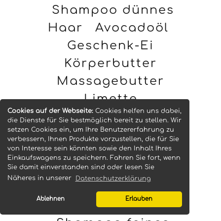
Shampoo dünnes
Haar
Avocadoöl
Geschenk-Ei
Körperbutter
Massagebutter
Limette
Cookies auf der Webseite:
Cookies helfen uns dabei,
MASSAGEBAR
die Dienste für Sie bestmöglich bereit zu stellen. Wir
setzen Cookies ein, um Ihre Benutzererfahrung zu
Peelingseife
verbessern, Ihnen Produkte vorzustellen, die für Sie
von Interesse sein könnten sowie den Inhalt Ihres
Kakaobutter
Einkaufswagens zu speichern. Fahren Sie fort, wenn
Mandelöl
Knotiges
Sie damit einverstanden sind oder lesen Sie
Näheres in unserer
Datenschutzerklärung
Haar
Wildrosenöl
Ablehnen
Erlauben
Schrubbelseife