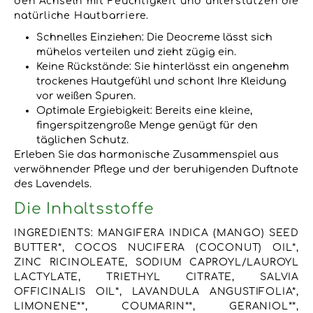
den Achseln mit Feuchtigkeit und unterstützen die
natürliche Hautbarriere.
Schnelles Einziehen: Die Deocreme lässt sich
mühelos verteilen und zieht zügig ein.
Keine Rückstände: Sie hinterlässt ein angenehm
trockenes Hautgefühl und schont Ihre Kleidung
vor weißen Spuren.
Optimale Ergiebigkeit: Bereits eine kleine,
fingerspitzengroße Menge genügt für den
täglichen Schutz.
Erleben Sie das harmonische Zusammenspiel aus
verwöhnender Pflege und der beruhigenden Duftnote
des Lavendels.
Die Inhaltsstoffe
INGREDIENTS: MANGIFERA INDICA (MANGO) SEED
BUTTER*, COCOS NUCIFERA (COCONUT) OIL*,
ZINC RICINOLEATE, SODIUM CAPROYL/LAUROYL
LACTYLATE, TRIETHYL CITRATE, SALVIA
OFFICINALIS OIL*, LAVANDULA ANGUSTIFOLIA*,
LIMONENE**, COUMARIN**, GERANIOL**,