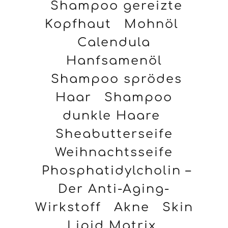
Shampoo gereizte
Kopfhaut
Mohnöl
Calendula
Hanfsamenöl
Shampoo sprödes
Haar
Shampoo
dunkle Haare
Sheabutterseife
Weihnachtsseife
Phosphatidylcholin –
Der Anti-Aging-
Wirkstoff
Akne
Skin
Lipid Matrix