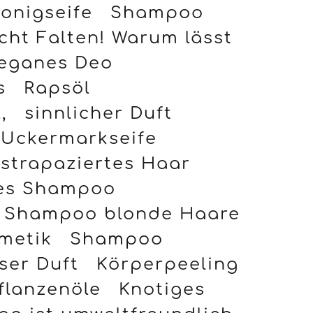
ht Falten! Warum lässt
eganes Deo
s
Rapsöl
,
sinnlicher Duft
Uckermarkseife
strapaziertes Haar
tes Shampoo
Shampoo blonde Haare
metik
Shampoo
öser Duft
Körperpeeling
flanzenöle
Knotiges
o ist umweltfreundlich