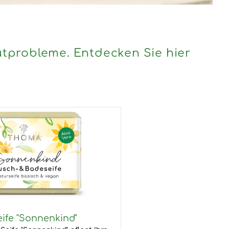
autprobleme. Entdecken Sie hier
ife "Sonnenkind"
Seife "Sonnenkind" pflegt Ihre