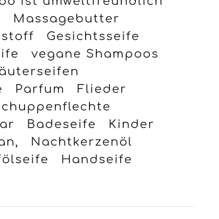
i
Massagebutter
stoff
Gesichtsseife
ife
vegane Shampoos
äuterseifen
e
Parfum
Flieder
Schuppenflechte
ar
Badeseife
Kinder
an,
Nachtkerzenöl
ölseife
Handseife