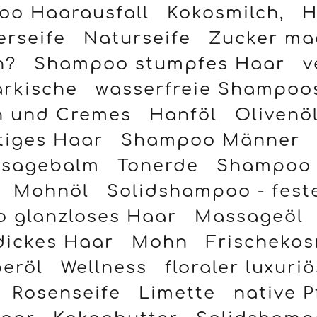
erseife
Naturseife
Zucker mac
n?
Shampoo stumpfes Haar
v
rkische
wasserfreie Shampoo
n und Cremes
Hanföl
Olivenöl
tiges Haar
Shampoo Männer
sagebalm
Tonerde
Shampoo 
Mohnöl
Solidshampoo - fes
 glanzloses Haar
Massageöl
dickes Haar
Mohn
Frischekos
eröl
Wellness
floraler luxuri
Rosenseife
Limette
native P
Haar
Kakaobutter
Solidshampo