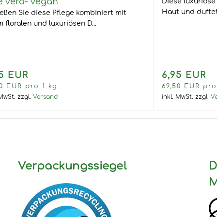
Haut und duftet 
eßen Sie diese Pflege kombiniert mit
m floralen und luxuriösen D...
95 EUR
6,95 EUR
50 EUR pro 1 kg
69,50 EUR pro
 MwSt.
zzgl.
Versand
inkl. MwSt.
zzgl.
V
Verpackungssiegel
D
M