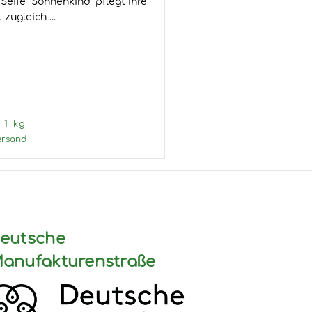
zugleich ...
 1 kg
ersand
eutsche
anufakturenstraße