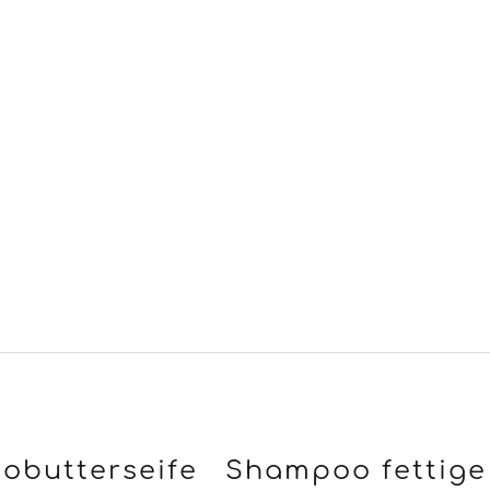
obutterseife
Shampoo fettige
o Haarausfall
Kokosmilch,
H