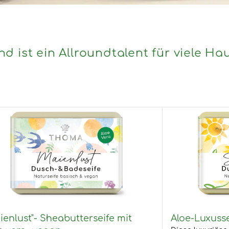
d ist ein Allroundtalent für viele H
ienlust"- Sheabutterseife mit
Aloe-Luxusse
e vera- vegan
Diese luxuriöse 