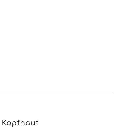
 Kopfhaut
onigseife
Shampoo