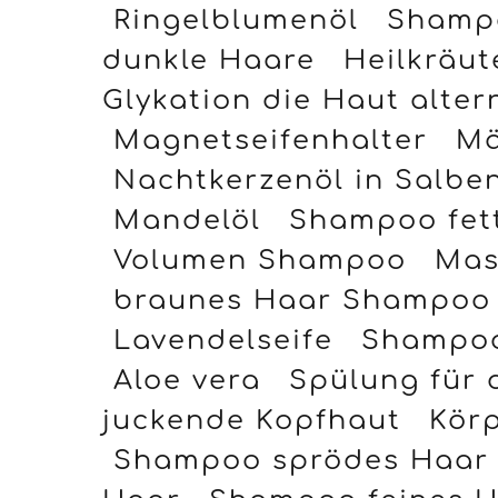
dunkle Haare
Heilkräut
Glykation die Haut alter
Magnetseifenhalter
Mä
Nachtkerzenöl in Salbe
Mandelöl
Shampoo fet
Volumen Shampoo
Mas
braunes Haar Shampoo
Lavendelseife
Shampoo
Aloe vera
Spülung für 
juckende Kopfhaut
Körp
Shampoo sprödes Haar
Haar
Shampoo feines 