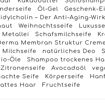
inderseife
Öl-Gel
Geschenk-E
dylcholin – Der Anti-Aging-Wirk
haut
Weihnachtsseife
Luxusse
Metallei
Schafsmilchseife
Kr
Derma Membran Struktur Crem
Milchseife
natürliches Deo
io-Öle
Shampoo trockenes Ha
Zitronenseife
Avocadoöl
veg
achte Seife
Körperseife
Hanf
attes Haar
Fruchtseife