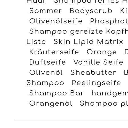
Sommer
Bodyscrub
K
Olivenölseife
Phosphati
Shampoo gereizte Kopf
Liste
Skin Lipid Matrix
Kräuterseife
Orange
Duftseife
Vanille Seife
Olivenöl
Sheabutter
B
Shampoo
Peelingseife
Shampoo Bar
handgem
Orangenöl
Shampoo pl