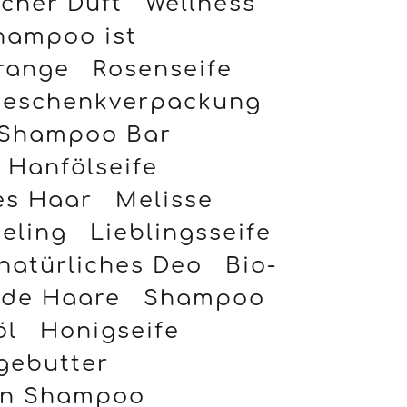
icher Duft
Wellness
hampoo ist
range
Rosenseife
eschenkverpackung
Shampoo Bar
Hanfölseife
s Haar
Melisse
eling
Lieblingsseife
natürliches Deo
Bio-
de Haare
Shampoo
öl
Honigseife
gebutter
en Shampoo