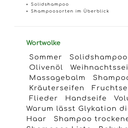
Solidshampoo
Shampoosorten im Überblick
Wortwolke
Sommer
Solidshampoo
Olivenöl
Weihnachtssei
Massagebalm
Shampo
Kräuterseifen
Fruchtse
Flieder
Handseife
Vo
Warum lässt Glykation di
Haar
Shampoo trocken