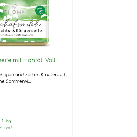
eife mit Hanföl "Voll
hligen und zarten Kräuterduft,
ne Sommerwi...
 1 kg
ersand