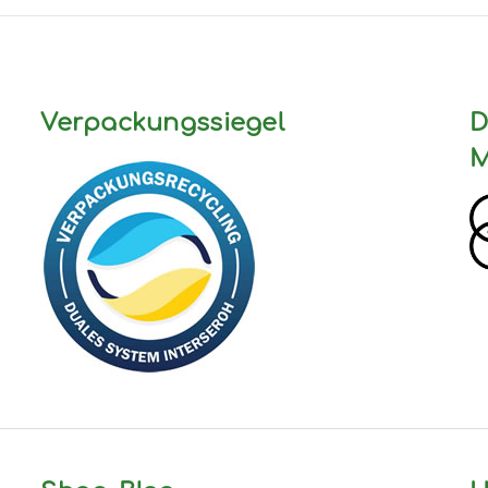
Verpackungssiegel
D
M