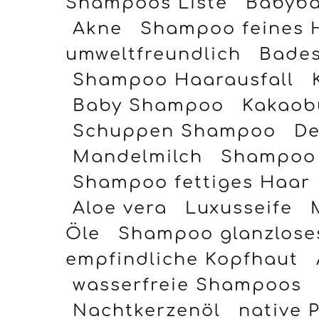
Shampoos Liste
Babyb
Akne
Shampoo feines 
umweltfreundlich
Bades
Shampoo Haarausfall
Baby Shampoo
Kakaob
Schuppen Shampoo
De
Mandelmilch
Shampoo 
Shampoo fettiges Haar
Aloe vera
Luxusseife
Öle
Shampoo glanzlose
empfindliche Kopfhaut
wasserfreie Shampoos
Nachtkerzenöl
native 