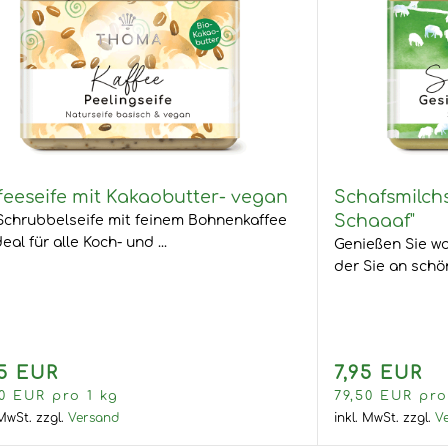
feeseife mit Kakaobutter- vegan
Schafsmilchs
Schaaaf"
Schrubbelseife mit feinem Bohnenkaffee
deal für alle Koch- und ...
Genießen Sie wo
der Sie an schö
95 EUR
7,95 EUR
50 EUR pro 1 kg
79,50 EUR pro
 MwSt.
zzgl.
Versand
inkl. MwSt.
zzgl.
V