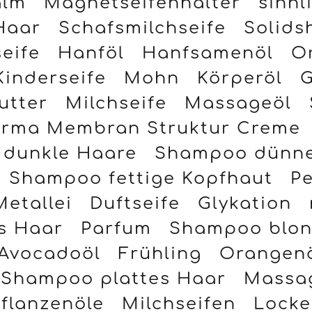
alm
Magnetseifenhalter
sinnl
Haar
Schafsmilchseife
Solids
eife
Hanföl
Hanfsamenöl
O
Kinderseife
Mohn
Körperöl
G
utter
Milchseife
Massageöl
rma Membran Struktur Creme
dunkle Haare
Shampoo dünne
Shampoo fettige Kopfhaut
Pe
Metallei
Duftseife
Glykation
s Haar
Parfum
Shampoo blon
Avocadoöl
Frühling
Orangen
Shampoo plattes Haar
Massa
Pflanzenöle
Milchseifen
Lock