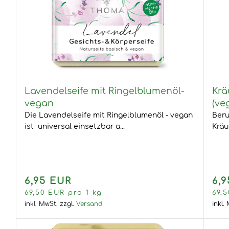
Lavendelseife mit Ringelblumenöl-
Krä
vegan
(ve
Die Lavendelseife mit Ringelblumenöl - vegan
Beru
ist universal einsetzbar a...
Kräu
6,95 EUR
6,
69,50 EUR pro 1 kg
69,
inkl. MwSt.
zzgl.
Versand
inkl.