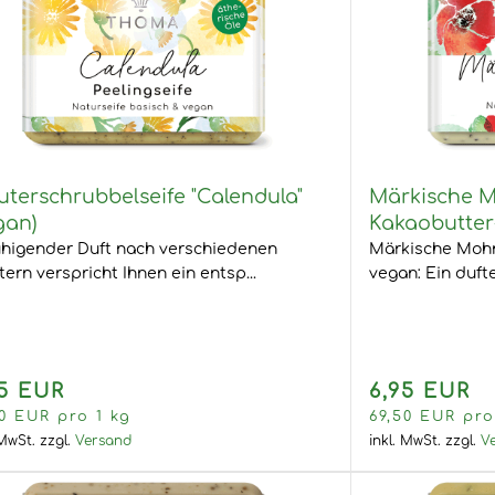
uterschrubbelseife "Calendula"
Märkische M
gan)
Kakaobutte
higender Duft nach verschiedenen
Märkische Mohnö
tern verspricht Ihnen ein entsp...
vegan: Ein duft
95 EUR
6,95 EUR
50 EUR pro 1 kg
69,50 EUR pro
 MwSt.
zzgl.
Versand
inkl. MwSt.
zzgl.
V