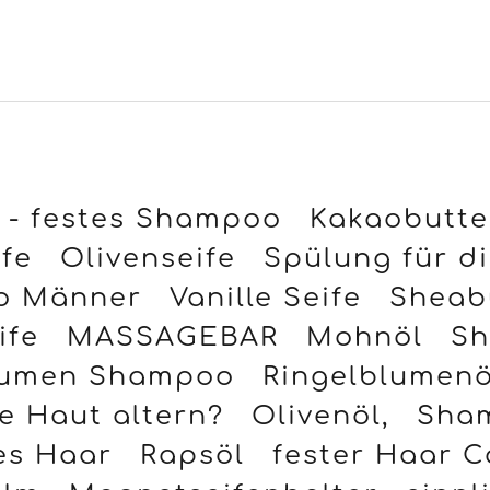
 - festes Shampoo
Kakaobutte
fe
Olivenseife
Spülung für d
o Männer
Vanille Seife
Sheab
ife
MASSAGEBAR
Mohnöl
Sh
lumen Shampoo
Ringelblumenö
e Haut altern?
Olivenöl,
Sham
es Haar
Rapsöl
fester Haar C