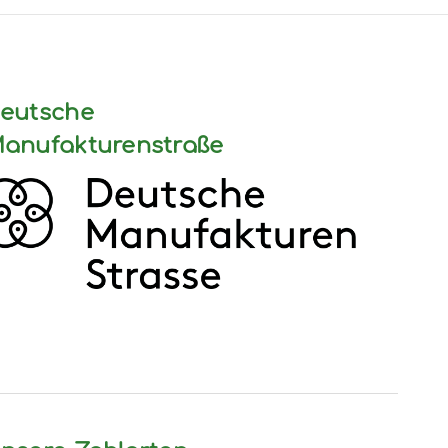
eutsche
anufakturenstraße