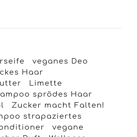
rseife
veganes Deo
ickes Haar
utter
Limette
ampoo sprödes Haar
l
Zucker macht Falten!
poo strapaziertes
onditioner
vegane