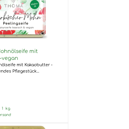
ohnölseife mit
r-vegan
lseife mit Kakaobutter -
endes Pflegestück...
 1 kg
ersand