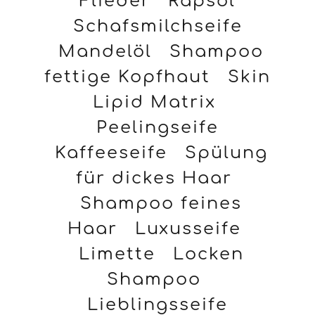
Flieder
Rapsöl
Schafsmilchseife
Mandelöl
Shampoo
fettige Kopfhaut
Skin
Lipid Matrix
Peelingseife
Kaffeeseife
Spülung
für dickes Haar
Shampoo feines
Haar
Luxusseife
Limette
Locken
Shampoo
Lieblingsseife