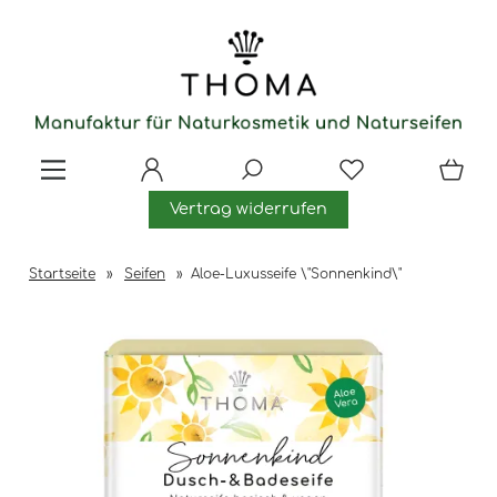
Vertrag widerrufen
Startseite
»
Seifen
»
Aloe-Luxusseife \"Sonnenkind\"