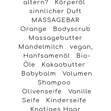
altern?
Körperöl
sinnlicher Duft
MASSAGEBAR
Orange
Bodyscrub
Massagebutter
Mandelmilch
vegan,
Hanfsamenöl
Bio-
Öle
Kakaobutter
Babybalm
Volumen
Shampoo
Olivenseife
Vanille
Seife
Kinderseife
Knotiges Haar