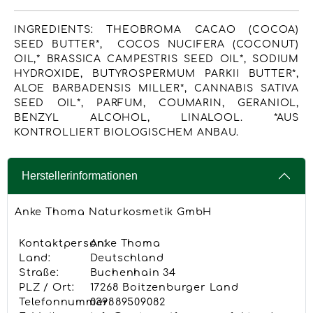
INGREDIENTS: THEOBROMA CACAO (COCOA)
SEED BUTTER*, COCOS NUCIFERA (COCONUT)
OIL,* BRASSICA CAMPESTRIS SEED OIL*, SODIUM
HYDROXIDE, BUTYROSPERMUM PARKII BUTTER*,
ALOE BARBADENSIS MILLER*, CANNABIS SATIVA
SEED OIL*, PARFUM, COUMARIN, GERANIOL,
BENZYL ALCOHOL, LINALOOL. *AUS
KONTROLLIERT BIOLOGISCHEM ANBAU.
Herstellerinformationen
Anke Thoma Naturkosmetik GmbH
Kontaktperson:
Anke Thoma
Land:
Deutschland
Straße:
Buchenhain 34
PLZ / Ort:
17268 Boitzenburger Land
Telefonnummer:
039889509082