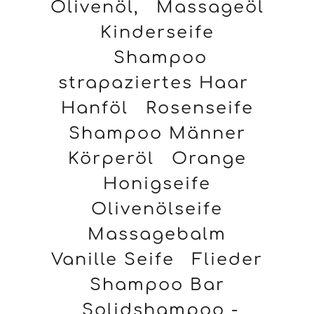
Olivenöl,
Massageöl
Kinderseife
Shampoo
strapaziertes Haar
Hanföl
Rosenseife
Shampoo Männer
Körperöl
Orange
Honigseife
Olivenölseife
Massagebalm
Vanille Seife
Flieder
Shampoo Bar
Solidshampoo -