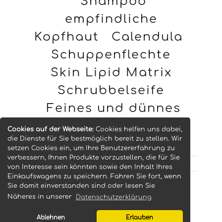
Shampoo
empfindliche
Kopfhaut
Calendula
Schuppenflechte
Skin Lipid Matrix
Schrubbelseife
Feines und dünnes
Haar
Cookies auf der Webseite:
Cookies helfen uns dabei,
die Dienste für Sie bestmöglich bereit zu stellen. Wir
setzen Cookies ein, um Ihre Benutzererfahrung zu
verbessern, Ihnen Produkte vorzustellen, die für Sie
von Interesse sein könnten sowie den Inhalt Ihres
Einkaufswagens zu speichern. Fahren Sie fort, wenn
Sie damit einverstanden sind oder lesen Sie
© 2026 -
Naturseifenmanufaktur
Näheres in unserer
Datenschutzerklärung
Uckermark
Ablehnen
Erlauben