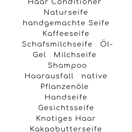
Haar Conditioner
Naturseife
handgemachte Seife
Kaffeeseife
Schafsmilchseife
Öl-
Gel
Milchseife
Shampoo
Haarausfall
native
Pflanzenöle
Handseife
Gesichtsseife
Knotiges Haar
Kakaobutterseife