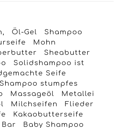
h,
Öl-Gel
Shampoo
rseife
Mohn
perbutter
Sheabutter
oo
Solidshampoo ist
dgemachte Seife
Shampoo stumpfes
o
Massageöl
Metallei
l
Milchseifen
Flieder
fe
Kakaobutterseife
 Bar
Baby Shampoo