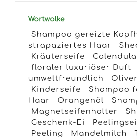
Wortwolke
Shampoo gereizte Kopf
strapaziertes Haar
She
Kräuterseife
Calendula
floraler luxuriöser Duft
umweltfreundlich
Oliven
Kinderseife
Shampoo f
Haar
Orangenöl
Sham
Magnetseifenhalter
Sh
Geschenk-Ei
Peelingsei
Peeling
Mandelmilch