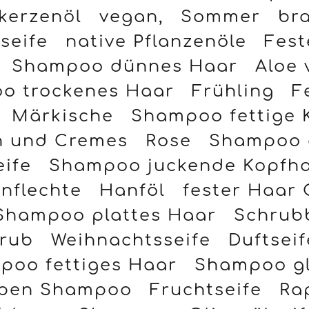
kerzenöl
vegan,
Sommer
br
seife
native Pflanzenöle
Fest
Shampoo dünnes Haar
Aloe 
o trockenes Haar
Frühling
F
Märkische
Shampoo fettige 
n und Cremes
Rose
Shampoo 
eife
Shampoo juckende Kopfh
nflechte
Hanföl
fester Haar 
Shampoo plattes Haar
Schrubb
rub
Weihnachtsseife
Duftseif
poo fettiges Haar
Shampoo gl
pen Shampoo
Fruchtseife
Ra