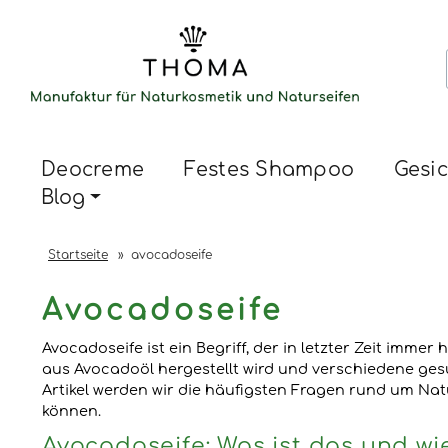
Deocreme
Festes Shampoo
Gesic
Blog
Startseite
»
avocadoseife
Avocadoseife
Avocadoseife ist ein Begriff, der in letzter Zeit immer
aus Avocadoöl hergestellt wird und verschiedene ges
Artikel werden wir die häufigsten Fragen rund um Natu
können.
Avocadoseife: Was ist das und w