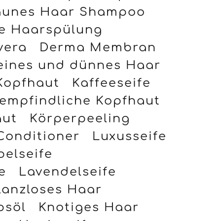
aunes Haar Shampoo
e Haarspülung
vera
Derma Membran
eines und dünnes Haar
Kopfhaut
Kaffeeseife
empfindliche Kopfhaut
aut
Körperpeeling
Conditioner
Luxusseife
elseife
e
Lavendelseife
anzloses Haar
psöl
Knotiges Haar