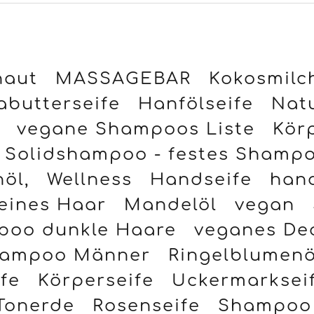
haut
MASSAGEBAR
Kokosmilc
abutterseife
Hanfölseife
Natu
vegane Shampoos Liste
Kör
Solidshampoo - festes Shamp
öl,
Wellness
Handseife
han
eines Haar
Mandelöl
vegan
poo dunkle Haare
veganes De
ampoo Männer
Ringelblumenö
fe
Körperseife
Uckermarksei
Tonerde
Rosenseife
Shampoo