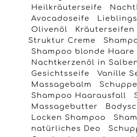
Heilkräuterseife
Nacht
Avocadoseife
Lieblings
Olivenöl
Kräuterseifen
Struktur Creme
Shampo
Shampoo blonde Haare
Nachtkerzenöl in Salbe
Gesichtsseife
Vanille S
Massagebalm
Schuppe
Shampoo Haarausfall
Massagebutter
Bodysc
Locken Shampoo
Sham
natürliches Deo
Schup