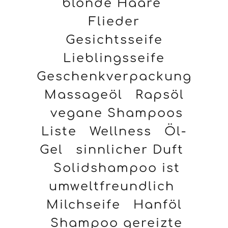
blonde Haare
Flieder
Gesichtsseife
Lieblingsseife
Geschenkverpackung
Massageöl
Rapsöl
vegane Shampoos
Liste
Wellness
Öl-
Gel
sinnlicher Duft
Solidshampoo ist
umweltfreundlich
Milchseife
Hanföl
Shampoo gereizte