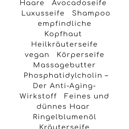
Haare
Avocadoseife
Luxusseife
Shampoo
empfindliche
Kopfhaut
Heilkräuterseife
vegan
Körperseife
Massagebutter
Phosphatidylcholin –
Der Anti-Aging-
Wirkstoff
Feines und
dünnes Haar
Ringelblumenöl
Kräuterseife